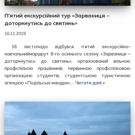
П’ятий екскурсійний тур «Зарваниця –
доторкнутись до святинь»
16.11.2019
16 листопада відбувся п’ятий екскурсійно–
навчальниймаршрут 8-го осіннього сезону «Зарваниця –
доторкнутись до святинь», організований вільною
профспілкою працівників, первинною профспілковою
організацією студентів, студентською туристичною
агенцією «Подільські мандри»,…
Читати далі »