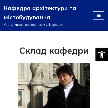
Кафедра архітектури та
Перейти
містобудування
до
вмісту
Хмельницький національний університет
Склад кафедри
Відкри