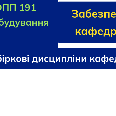
ОПП 191
Забезпе
обудування
кафедр
іркові дисципліни каф