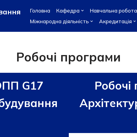
ування
Головна
Кафедра
Навчальна робота
Міжнародна діяльність
Акредитація
Робочі програми
ОПП G17
Робочі
обудування
Архітекту