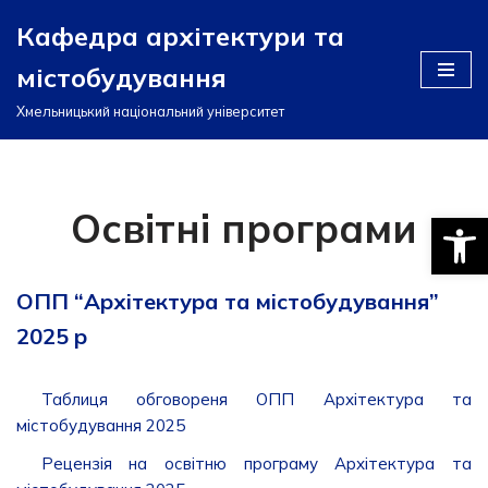
Кафедра архітектури та
Перейти
містобудування
до
вмісту
Хмельницький національний університет
Освітні програми
Відкри
ОПП “Архітектура та містобудування”
2025 р
Таблиця обговореня ОПП Архітектура та
містобудування 2025
Рецензія на освітню програму Архітектура та