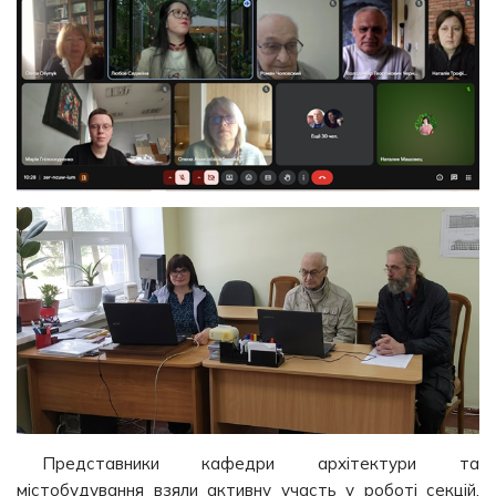
Представники кафедри архітектури та
містобудування взяли активну участь у роботі секцій,