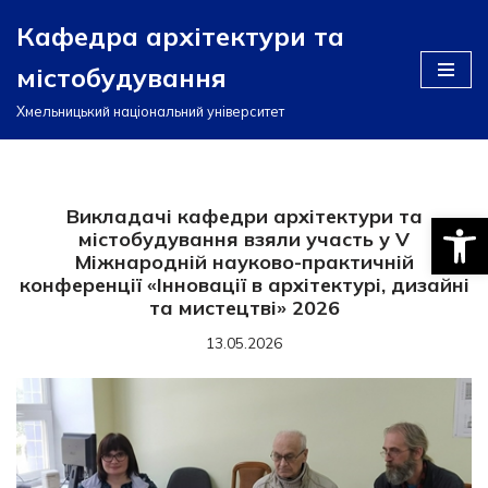
Кафедра архітектури та
Перейти
містобудування
до
вмісту
Хмельницький національний університет
Викладачі кафедри архітектури та
Відкри
містобудування взяли участь у V
Міжнародній науково-практичній
конференції «Інновації в архітектурі, дизайні
та мистецтві» 2026
13.05.2026