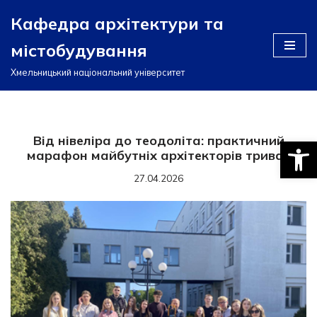
Кафедра архітектури та
Перейти
містобудування
до
вмісту
Хмельницький національний університет
Від нівеліра до теодоліта: практичний
Відкри
марафон майбутніх архітекторів триває
27.04.2026