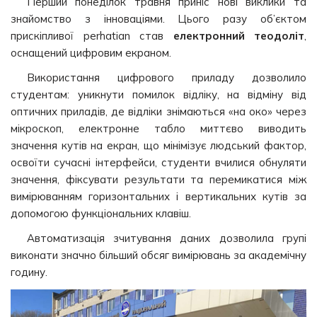
Перший понеділок травня приніс нові виклики та
знайомство з інноваціями. Цього разу об’єктом
прискіпливої perhatian став
електронний теодоліт
,
оснащений цифровим екраном.
Використання цифрового приладу дозволило
студентам: уникнути помилок відліку, на відміну від
оптичних приладів, де відліки знімаються «на око» через
мікроскоп, електронне табло миттєво виводить
значення кутів на екран, що мінімізує людський фактор,
освоїти сучасні інтерфейси, студенти вчилися обнуляти
значення, фіксувати результати та перемикатися між
вимірюванням горизонтальних і вертикальних кутів за
допомогою функціональних клавіш.
Автоматизація зчитування даних дозволила групі
виконати значно більший обсяг вимірювань за академічну
годину.