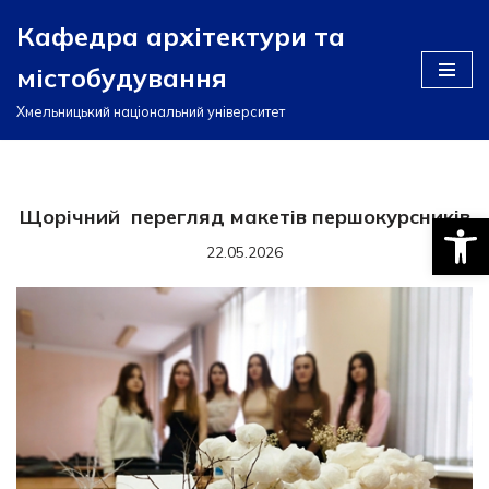
Кафедра архітектури та
Перейти
містобудування
до
вмісту
Хмельницький національний університет
Щорічний перегляд макетів першокурсників
Відкри
22.05.2026