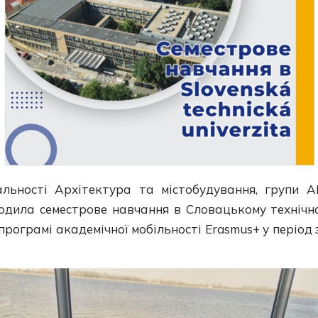
альності Архітектура та містобудування, групи 
дила семестрове навчання в Словацькому технічному
 у програмі академічної мобільності Erasmus+ у періо