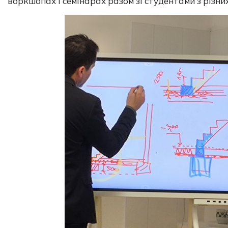
воркшопах і семінарах разом зі студентами з різни