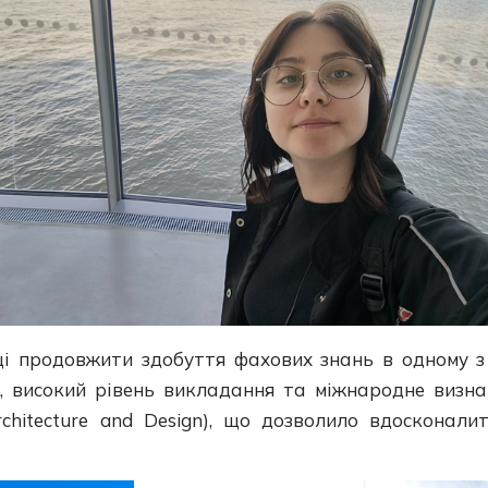
і продовжити здобуття фахових знань в одному з
ії, високий рівень викладання та міжнародне визн
rchitecture and Design), що дозволило вдосконал