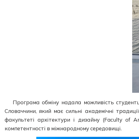
Програма обміну надала можливість студентц
Словаччини, який має сильні академічні традиц
факультеті архітектури і дизайну (Faculty of A
компетентності в міжнародному середовищі.